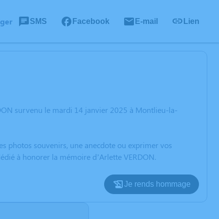
ager
SMS
Facebook
E-mail
Lien
DON survenu le mardi 14 janvier 2025 à Montlieu-la-
 des photos souvenirs, une anecdote ou exprimer vos
n dédié à honorer la mémoire d’Arlette VERDON.
Je rends hommage