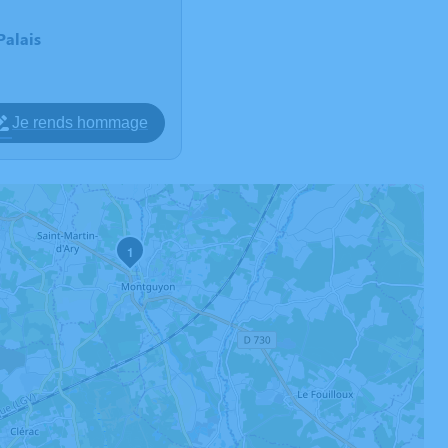
Palais
Je rends hommage
1