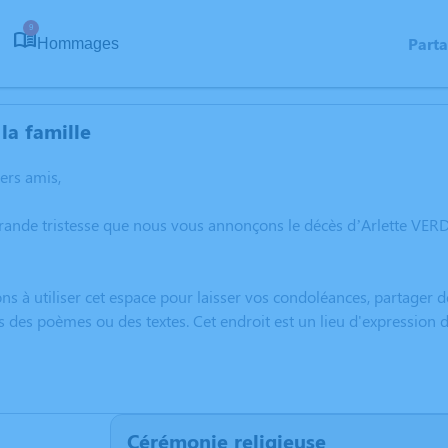
9
Part
Hommages
la famille
hers amis,
rande tristesse que nous vous annonçons le décès d’Arlette VER
ns à utiliser cet espace pour laisser vos condoléances, partager
s des poèmes ou des textes. Cet endroit est un lieu d'expressio
Cérémonie religieuse