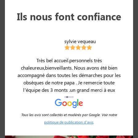
Ils nous font confiance
sylvie vequeau
avons
Très bel accueil.personnels très
D
s pour
chaleureux,bienveillants. Nous avons été bien
touch
ien
accompagné dans toutes les démarches pour les
et le
 vers
obsèques de notre papa . Je remercie toute
 avons
l’équipe des 3 monts .un grand merci à eux
éno
ches
rop la
I à
Tous les avis sont collectés et modérés par Google. Voir notre
politique de publication d’avis
.