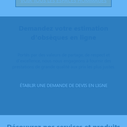
VOIR TOUS LES ESPACES HOMMAGES
Demandez votre estimation
d’obsèques en ligne
Portés par des valeurs de partage, de respect et
d’excellence, nous nous engageons à fournir des
prestations de grande qualité aux prix les plus justes.
ÉTABLIR UNE DEMANDE DE DEVIS EN LIGNE
Découvrez nos services et produits