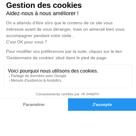
Notre agence
Pompes Funèbres des 3 Monts
05 36 40 62 41
ambupf3monts@orange.fr
2 Moulin du Pont – 17270 – Saint-Martin-d'Ary
5/5 – 261 avis
Nos Services
Liens utiles
Organiser des obsèques
Avis de décès
Monuments funéraires
Demande de rendez-vous en
agence
Services aux familles
Nos réseaux sociaux
Mentions légales
05 36 40 62 41
Demande de devis
Politique de traitement des données personnelles
Politique d’utilisation des cookies
Gestionnaire de cookies
Zone d'intervention