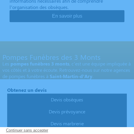
informations nécessaires afin de comprendre
l’organisation des obsèques.
En savoir plus
Pompes Funèbres des 3 Monts
Les
pompes funèbres 3 monts
, c’est une équipe impliquée à
vos côtés et à votre écoute. Retrouvez-nous sur notre agences
de pompes funèbres à
Saint-Martin-d’Ary
.
Obtenez un devis
Devis obsèques
Devis prévoyance
Devis marbrerie