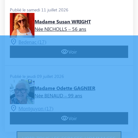
Publié le samedi 11 juillet 2026
Madame Susan WRIGHT
Née NICHOLLS
– 56 ans
Bedenac (17)
Voir
Publié le jeudi 09 juillet 2026
Madame Odette GAGNIER
Née BENAUD
– 99 ans
Montguyon (17)
Voir