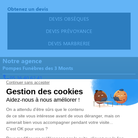
Obtenez un devis
DEVIS OBSÈQUES
DEVIS PRÉVOYANCE
DEVIS MARBRERIE
Notre agence
Pompes Funèbres des 3 Monts
05 36 40 62 41
ambupf3monts@orange.fr
2 Moulin du Pont - 17270 - Saint-Martin-d'Ary
5/5 - 261 avis
Nos Services
Liens utiles
Organiser des obsèques
Avis de décès
Monuments funéraires
Demande de rendez-vous en
agence
Services aux familles