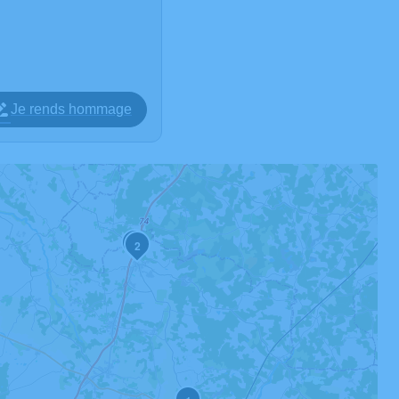
Je rends hommage
3
2