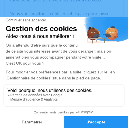
Nous vous invitons à utiliser cet espace pour laisser
vos condoléances, partager des photos souvenirs, une
anecdote ou exprimer vos pensées à travers des
poèmes ou des textes. Cet endroit est un lieu
d'expression dédié à honorer la mémoire de Claudette
Jeanne MEUNIER.
Je rends hommage
Cérémonie religieuse
vendredi 29 novembre 2024 à 10h00
Église Saint Pierre de Les Églisottes-et-
Chalaures
33230 Les Églisottes-et-Chalaures
2
Faire-part
Hommages
Je rends hommage