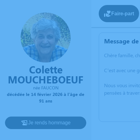
Faire-part
Message de 
Chère famille, c
Colette
C’est avec une 
MOUCHEBOEUF
Nous vous invito
née FAUCON
pensées à trave
décédée le 14 février 2026 à l'âge de
91 ans
Je rends hommage