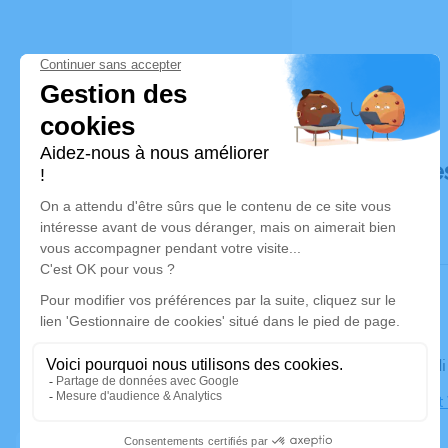
Déroulé de
Le mercred
Église Sain