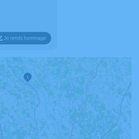
Je rends hommage
1