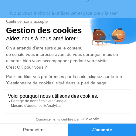
Nous vous invitons à utiliser cet espace pour laisser
vos condoléances, partager des photos souvenirs, une
anecdote ou exprimer vos pensées à travers des
poèmes ou des textes. Cet endroit est un lieu
d'expression dédié à honorer la mémoire de Denise
SEVREIN.
Je rends hommage
Cérémonie religieuse
mercredi 24 novembre 2021 à 15h00
Église Saint Saturnin de Cercoux
17270 Cercoux
1
Je rends hommage
Faire-part
Hommages