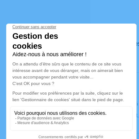
Déroulé de
Le vendred
Église Saint