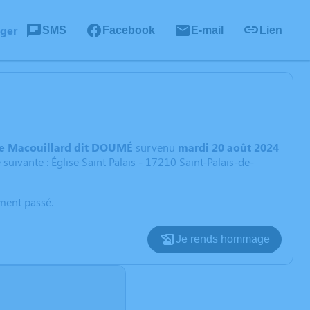
ager
SMS
Facebook
E-mail
Lien
e Macouillard dit DOUMÉ
survenu
mardi 20 août 2024
uivante : Église Saint Palais - 17210 Saint-Palais-de-
oment passé.
Je rends hommage