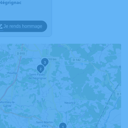
-Négrignac
Je rends hommage
3
2
1