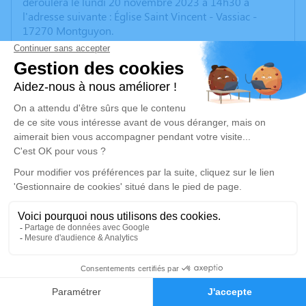
déroulera le lundi 20 novembre 2023 à 14h30 à
l'adresse suivante : Église Saint Vincent - Vassiac -
17270 Montguyon.
Je rends hommage
Cérémonie religieuse
lundi 20 novembre 2023 à 14h30
Église Saint Vincent de Montguyon
Vassiac
17270 Montguyon
Je rends hommage
Déroulé des obsèques
6
Repos en salon funéraire
Faire-part
Hommages