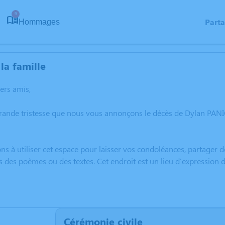
9
Part
Hommages
la famille
hers amis,
grande tristesse que nous vous annonçons le décès de Dylan PAN
ns à utiliser cet espace pour laisser vos condoléances, partager
s des poèmes ou des textes. Cet endroit est un lieu d'expressio
Cérémonie civile