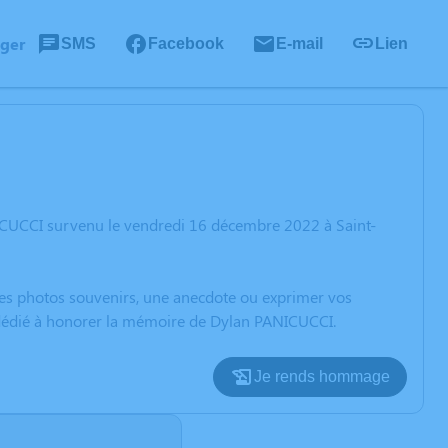
ager
SMS
Facebook
E-mail
Lien
ICUCCI survenu le vendredi 16 décembre 2022 à Saint-
 des photos souvenirs, une anecdote ou exprimer vos
n dédié à honorer la mémoire de Dylan PANICUCCI.
Je rends hommage