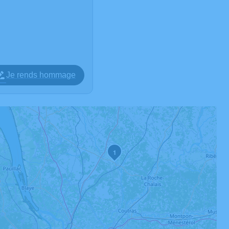
Je rends hommage
1