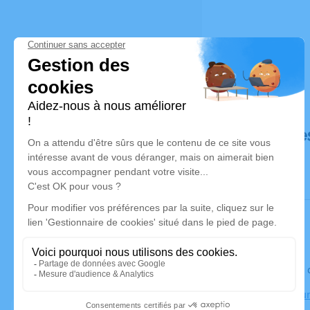
Déroulé de
Le jeudi 2
Crématoriu