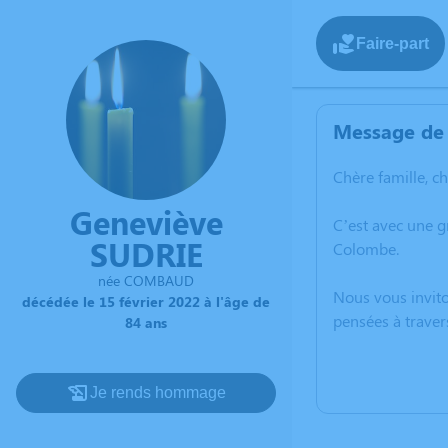
Faire-part
Message de 
Chère famille, c
Geneviève
C’est avec une g
SUDRIE
Colombe.
née COMBAUD
Nous vous invito
décédée le 15 février 2022 à l'âge de
pensées à traver
84 ans
Je rends hommage