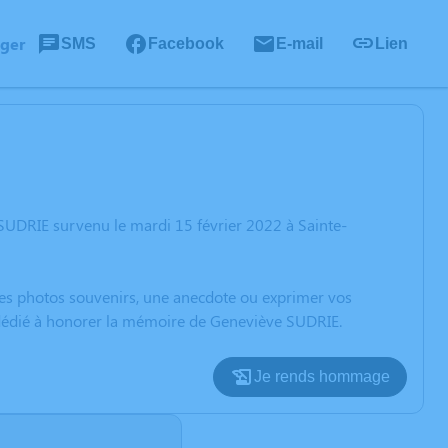
ager
SMS
Facebook
E-mail
Lien
SUDRIE survenu le mardi 15 février 2022 à Sainte-
 des photos souvenirs, une anecdote ou exprimer vos
n dédié à honorer la mémoire de Geneviève SUDRIE.
Je rends hommage