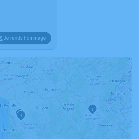
Je rends hommage
3
2
1