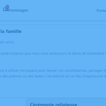
1
Part
Hommages
la famille
hers amis,
rande tristesse que nous vous annonçons le décès de Geneviève 
ns à utiliser cet espace pour laisser vos condoléances, partager
s des poèmes ou des textes. Cet endroit est un lieu d'expressio
Cérémonie religieuse