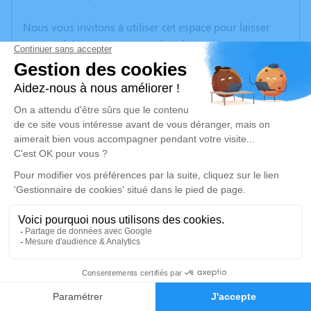
Nous vous invitons à utiliser cet espace pour laisser
vos condoléances, partager des photos souvenirs, une
anecdote ou exprimer vos pensées à travers des
poèmes ou des textes. Cet endroit est un lieu
d'expression dédié à honorer la mémoire de Gérard
BRIN.
Je rends hommage
Cérémonie religieuse
jeudi 11 juin 2026 à 10h30
Église Saint Pierre de Chevanceaux
Le bourg
17210 Chevanceaux
11
Faire-part
Hommages
Je rends hommage