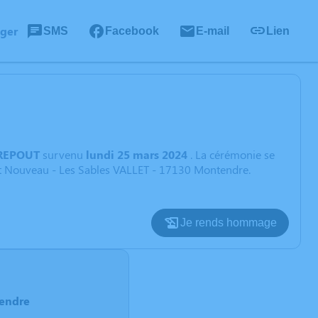
ager
SMS
Facebook
E-mail
Lien
TREPOUT
survenu
lundi 25 mars 2024
. La cérémonie se
llet Nouveau - Les Sables VALLET - 17130 Montendre.
Je rends hommage
tendre