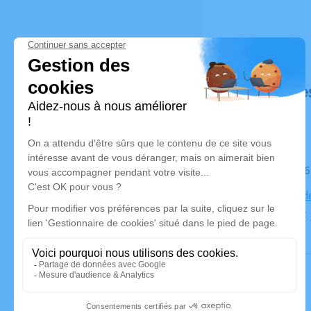
Déroulé de
Le mardi 1
Cimetière d
Montendre