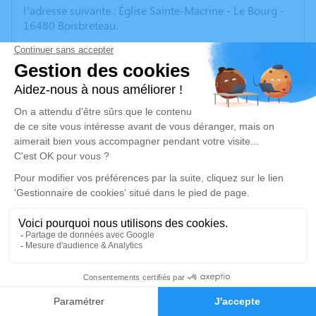
l’adresse suivante : Église Sainte-Macrine - Le Bourg -
16480 Boisbreteau.
Nous vous invitons à utiliser cet espace privé pour
laisser vos condoléances, partager des photos
souvenirs, une anecdote ou exprimer vos pensées à
travers des poèmes ou des textes. Cet endroit est un
lieu d'expression dédié à honorer la mémoire de Guy
BOUCHÉ.
Je rends hommage
Cérémonie religieuse
mercredi 04 février 2026 à 15h00
Église Sainte-Macrine de Boisbreteau
Le Bourg
9
16480 Boisbreteau
Faire-part
Hommages