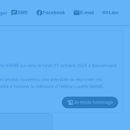
ager
SMS
Facebook
E-mail
Lien
tte BARBÉ survenu le lundi 07 octobre 2024 à Boscamnant.
 des photos souvenirs, une anecdote ou exprimer vos
 dédié à honorer la mémoire d’Hélène Lucette BARBÉ.
Je rends hommage