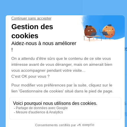
Déroulé de
Le mercred
Cimetière, 
Montendre