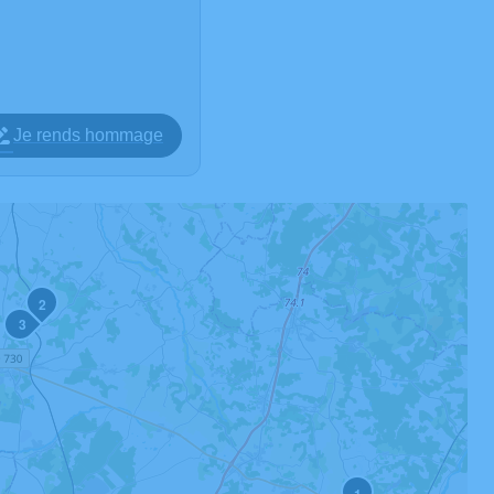
Je rends hommage
2
3