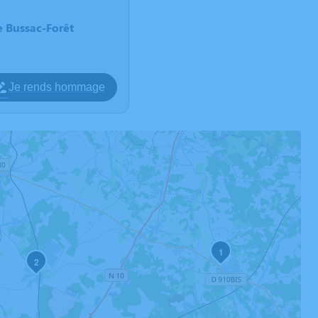
 Bussac-Forêt
Je rends hommage
1
2