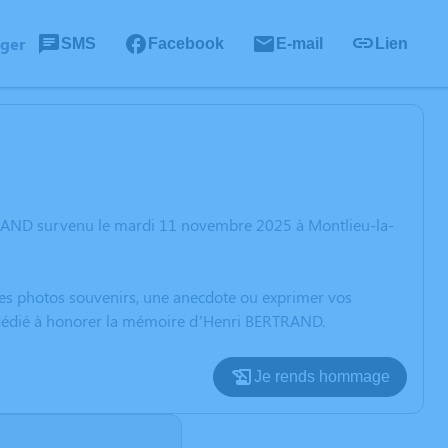
ager
SMS
Facebook
E-mail
Lien
TRAND survenu le mardi 11 novembre 2025 à Montlieu-la-
 des photos souvenirs, une anecdote ou exprimer vos
n dédié à honorer la mémoire d’Henri BERTRAND.
Je rends hommage