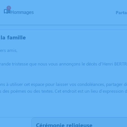
5
Part
Hommages
la famille
hers amis,
grande tristesse que nous vous annonçons le décès d’Henri BER
ns à utiliser cet espace pour laisser vos condoléances, partager
s des poèmes ou des textes. Cet endroit est un lieu d'expressio
Cérémonie religieuse