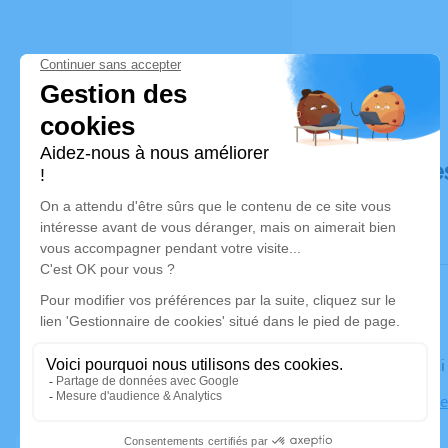
Déroulé de
Le vendred
Église Notr