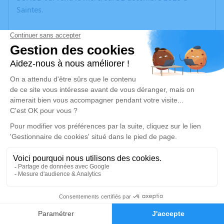
Saintes.
Nous vous invitons à utiliser cet espace pour laisser
vos condoléances, partager des photos souvenirs, une
anecdote ou exprimer vos pensées à travers des
poèmes ou des textes. Cet endroit est un lieu
d'expression dédié à honorer la mémoire d’Henri
Eugène Marie Joseph BUAUD.
Je rends hommage
Cérémonie religieuse
jeudi 08 janvier 2026 à 15h00
Église Saint Pierre d'Orignolles
17210 Orignolles
27
Faire-part
Hommages
Je rends hommage