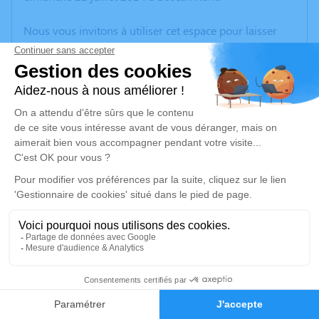
Nous vous invitons à utiliser cet espace pour laisser
vos condoléances, partager des photos souvenirs, une
anecdote ou exprimer vos pensées à travers des
poèmes ou des textes. Cet endroit est un lieu
d'expression dédié à honorer la mémoire de Jacky
VILLENEUVE.
Je rends hommage
Cérémonie civile
mercredi 24 juillet 2024 à 14h30
Cimetière de Martron de Boresse-et-Martron
Boresse-et-Martron Charente-Maritime
17270 Boresse-et-Martron
4
Faire-part
Hommages
Je rends hommage