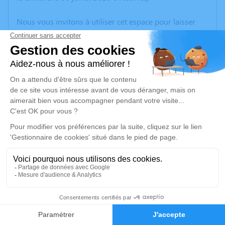
Nous vous invitons à utiliser cet espace pour laisser
vos condoléances, partager des photos souvenirs, une
anecdote ou exprimer vos pensées à travers des
poèmes ou des textes. Cet endroit est un lieu
d'expression dédié à honorer la mémoire de Jacqueline
COIFFARD.
Je rends hommage
Cérémonie religieuse
jeudi 10 juillet 2025 à 14h30
Église Saint Laurent de Neuvicq
17270 Neuvicq
8
Je rends hommage
Faire-part
Hommages