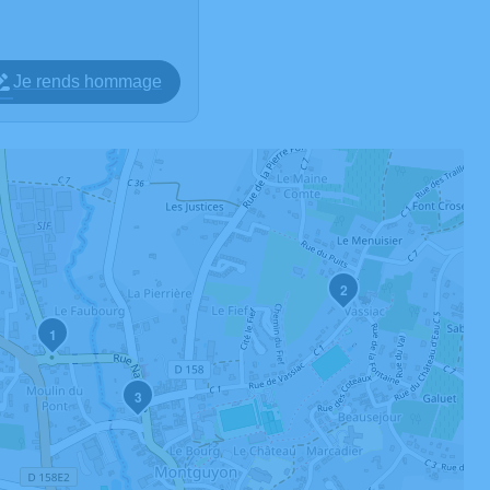
Je rends hommage
2
1
3