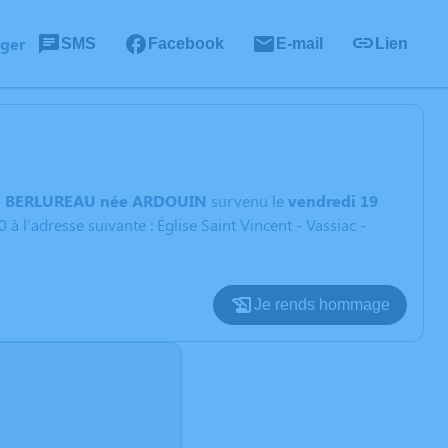
ager
SMS
Facebook
E-mail
Lien
e BERLUREAU née ARDOUIN
survenu le
vendredi 19
l'adresse suivante : Église Saint Vincent - Vassiac -
Je rends hommage