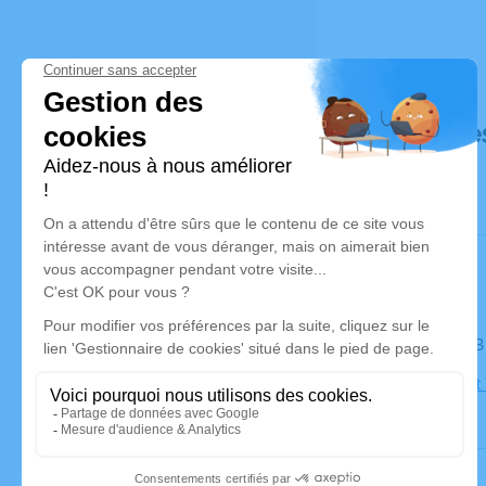
Déroulé de
Le mardi 2
Église Sain