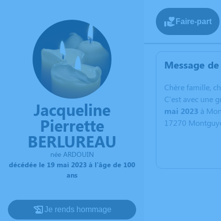
Faire-part
Message de 
C
hère famille, c
C'est avec une 
Jacqueline
mai 2023
à Mont
Pierrette
17270 Montguy
BERLUREAU
née ARDOUIN
décédée le 19 mai 2023 à l'âge de 100
ans
Je rends hommage