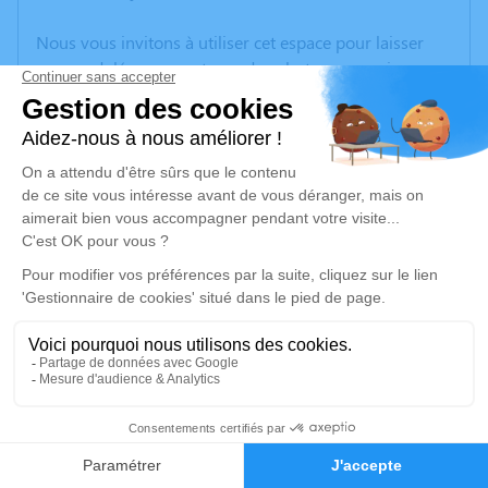
Nous vous invitons à utiliser cet espace pour laisser
vos condoléances, partager des photos souvenirs, une
anecdote ou exprimer vos pensées à travers des
poèmes ou des textes. Cet endroit est un lieu
d'expression dédié à honorer la mémoire de James
JOUSSAUME.
Je rends hommage
Cérémonie religieuse
mercredi 05 février 2025 à 14h30
Église Saint Pierre de Chevanceaux
Le bourg
17210 Chevanceaux
2
Faire-part
Hommages
Je rends hommage