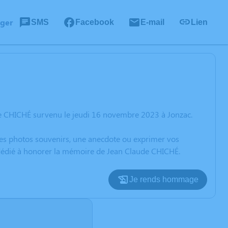
ager
SMS
Facebook
E-mail
Lien
de CHICHÉ survenu le jeudi 16 novembre 2023 à Jonzac.
 des photos souvenirs, une anecdote ou exprimer vos
n dédié à honorer la mémoire de Jean Claude CHICHÉ.
Je rends hommage