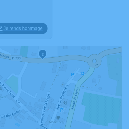
Je rends hommage
2