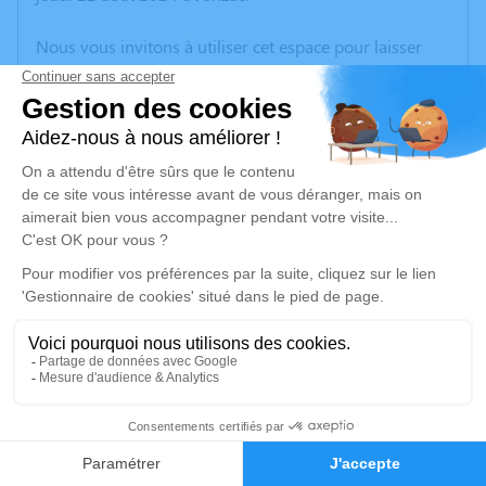
Nous vous invitons à utiliser cet espace pour laisser
vos condoléances, partager des photos souvenirs, une
anecdote ou exprimer vos pensées à travers des
poèmes ou des textes. Cet endroit est un lieu
d'expression dédié à honorer la mémoire de Jean-
Louis LAMBERT.
Je rends hommage
Cérémonie religieuse
lundi 26 août 2024 à 15h00
Temple de Mérignac
Vignes du Carrefour
17210 Mérignac
1
Faire-part
Hommages
Je rends hommage