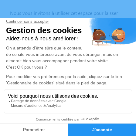
Nous vous invitons à utiliser cet espace pour laisser
vos condoléances, partager des photos souvenirs, une
anecdote ou exprimer vos pensées à travers des
poèmes ou des textes. Cet endroit est un lieu
d'expression dédié à honorer la mémoire de Jean
Pierre DUBOIS.
Je rends hommage
Cérémonie civile
jeudi 23 mars 2023 à 15h00
Cimetière Ancien de Chevanceaux
Rue des Tilleuls
17210 Chevanceaux
2
Faire-part
Hommages
Je rends hommage