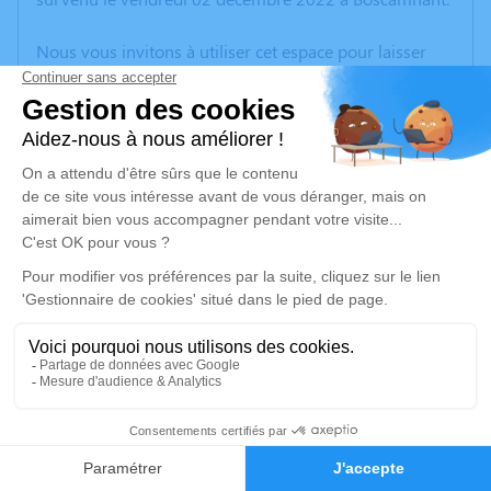
Nous vous invitons à utiliser cet espace pour laisser
vos condoléances, partager des photos souvenirs, une
anecdote ou exprimer vos pensées à travers des
poèmes ou des textes. Cet endroit est un lieu
d'expression dédié à honorer la mémoire de Marie-
Claude LAFORGE.
Je rends hommage
Cérémonie religieuse
mardi 06 décembre 2022 à 13h15
Crématorium de Montussan
La Loubère
33450 Montussan
12
Faire-part
Hommages
Je rends hommage