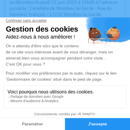
se déroulera le jeudi 15 juin 2023 à 15h00 à l'adresse
suivante : Cimetière de Montlieu-la-Garde - Rue du
Souvenir Français - 17210 Montlieu-la-Garde.
Je rends hommage
Cérémonie civile
jeudi 15 juin 2023 à 15h00
Cimetière de Montlieu-la-Garde
Rue du Souvenir Français
17210 Montlieu-la-Garde
Je rends hommage
Déroulé des obsèques
2
Repos en salon funéraire
Faire-part
Hommages