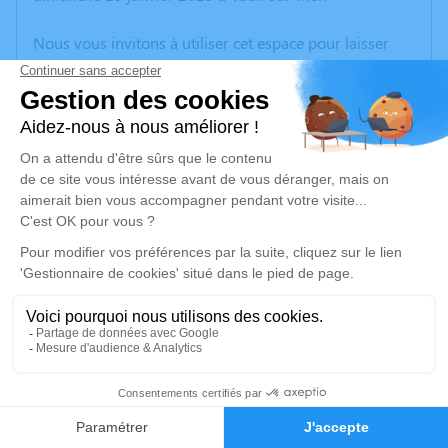
Nous vous invitons à utiliser cet espace pour laisser
vos condoléances, partager des photos souvenirs, une
anecdote ou exprimer vos pensées à travers des
poèmes ou des textes. Cet endroit est un lieu
d'expression dédié à honorer la mémoire de Marthe
DEGORCES.
Je rends hommage
Cérémonie civile
samedi 25 janvier 2025 à 10h30
Cimetière Boresse de Boresse-et-Martron
D156
17270 Boresse-et-Martron
12
Faire-part
Hommages
Je rends hommage