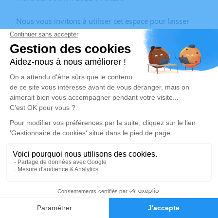
Nous vous invitons à utiliser cet espace pour laisser
vos condoléances, partager des photos souvenirs, une
anecdote ou exprimer vos pensées à travers des
poèmes ou des textes. Cet endroit est un lieu
d'expression dédié à honorer la mémoire de
Mauricette GOGUET.
Je rends hommage
Cérémonie civile
mardi 12 avril 2022 à 10h15
Crématorium de Montussan
La Loubère
33450 Montussan
1
Faire-part
Hommages
Je rends hommage