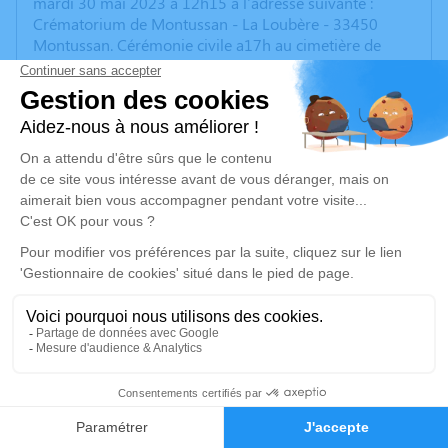
mardi 30 mai 2023 à 12h15 à l'adresse suivante :
Crématorium de Montussan - La Loubère - 33450
Montussan. Cérémonie civile a17h au cimetière de
linière nous acceptons plaque et fleurs
Je rends hommage
Cérémonie civile
mardi 30 mai 2023 à 12h15
Crématorium de Montussan
La Loubère
33450 Montussan
Je rends hommage
Déroulé des obsèques
12
Faire-part
Hommages
Repos en salon funéraire