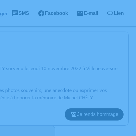
ager
SMS
Facebook
E-mail
Lien
TY survenu le jeudi 10 novembre 2022 à Villeneuve-sur-
 des photos souvenirs, une anecdote ou exprimer vos
 dédié à honorer la mémoire de Michel CHÉTY.
Je rends hommage