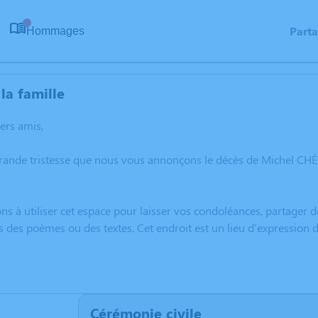
Part
Hommages
0
la famille
hers amis,
grande tristesse que nous vous annonçons le décès de Michel CHÉ
ns à utiliser cet espace pour laisser vos condoléances, partager
s des poèmes ou des textes. Cet endroit est un lieu d'expression
Cérémonie civile