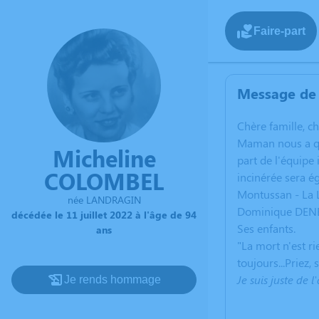
Faire-part
Message de 
C
hère famille, c
Maman nous a qui
Micheline
part de l'équipe 
COLOMBEL
incinérée sera é
Montussan - La 
née LANDRAGIN
Dominique DENE
décédée le 11 juillet 2022 à l'âge de 94
Ses enfants.
ans
"La mort n'est ri
toujours...Priez, 
Je suis juste de
Je rends hommage