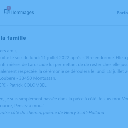
5
Part
Hommages
la famille
hers amis,
tté le soir du lundi 11 juillet 2022 après s'être endormie. Elle
infirmières de Laruscade lui permettant de de rester chez elle jus
galement respectée, la cérémonie se déroulera le lundi 18 juillet
Loubère - 33450 Montussan.
RI - Patrick COLOMBEL
en, je suis simplement passée dans la pièce à côté. Je suis moi. Vou
souriez, Pensez à moi..."
 l'autre côté du chemin, poème de Henry Scott-Holland