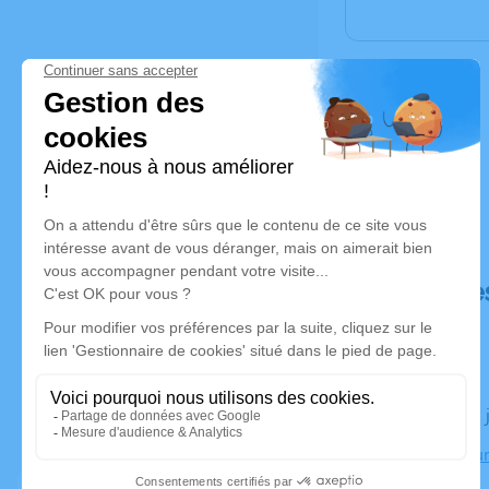
Déroulé de
Le lundi 18
Crématoriu