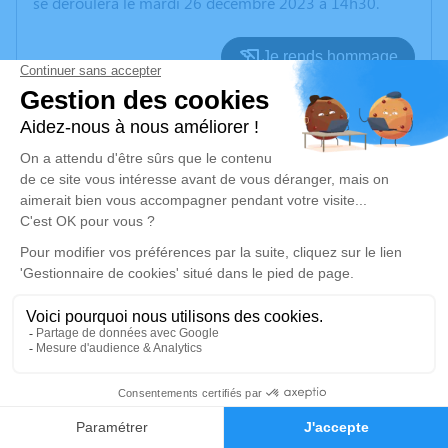
se déroulera le mardi 26 décembre 2023 à 14h30.
Je rends hommage
Cérémonie religieuse
mardi 26 décembre 2023 à 14h30
Église Notre Dame de l'Assomption de
Bussac-Forêt
17210 Bussac-Forêt
Je rends hommage
Déroulé des obsèques
Repos en salon funéraire
9
Faire-part
Hommages