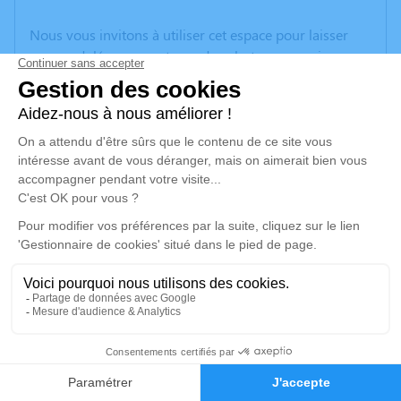
Nous vous invitons à utiliser cet espace pour laisser
vos condoléances, partager des photos souvenirs, une
anecdote ou exprimer vos pensées à travers des
poèmes ou des textes. Cet endroit est un lieu
d'expression dédié à honorer la mémoire de Philippe
AMANIOU.
Je rends hommage
Cérémonie civile
mercredi 26 mars 2025 à 15h00
Cimetière de Bedenac
Avenue Anne d'Autriche
17210 Bedenac
4
Faire-part
Hommages
Je rends hommage