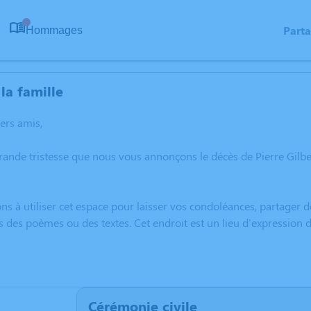
Part
Hommages
0
la famille
hers amis,
grande tristesse que nous vous annonçons le décès de Pierre Gi
ns à utiliser cet espace pour laisser vos condoléances, partager
s des poèmes ou des textes. Cet endroit est un lieu d'expression
Cérémonie civile