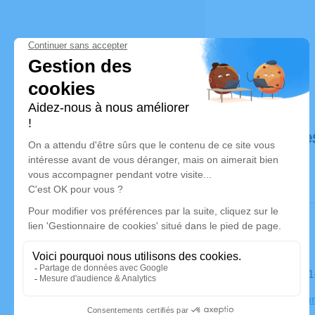
Déroulé de
Le samedi 
Crématoriu