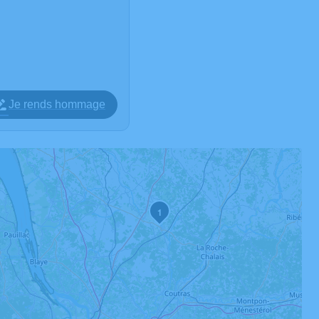
Je rends hommage
1