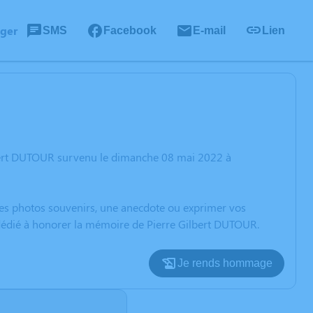
ager
SMS
Facebook
E-mail
Lien
lbert DUTOUR survenu le dimanche 08 mai 2022 à
 des photos souvenirs, une anecdote ou exprimer vos
 dédié à honorer la mémoire de Pierre Gilbert DUTOUR.
Je rends hommage