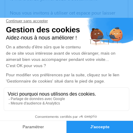
Nous vous invitons à utiliser cet espace pour laisser
vos condoléances, partager des photos souvenirs, une
anecdote ou exprimer vos pensées à travers des
poèmes ou des textes. Cet endroit est un lieu
d'expression dédié à honorer la mémoire de Pierre
Yves DURAND.
Je rends hommage
Cérémonie religieuse
lundi 03 février 2025 à 15h00
Église Notre Dame de l'Assomption de Le
Fouilloux
17270 Le Fouilloux
6
Faire-part
Hommages
Je rends hommage