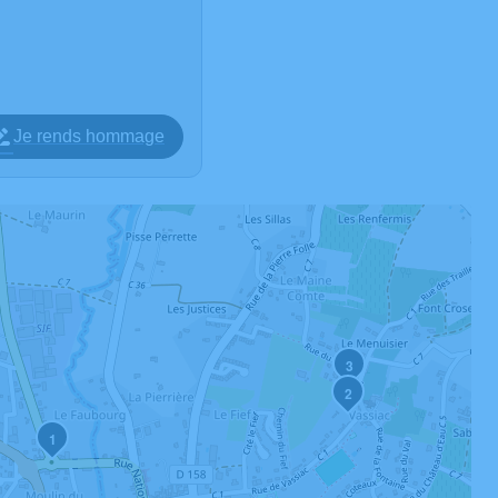
Je rends hommage
3
2
1