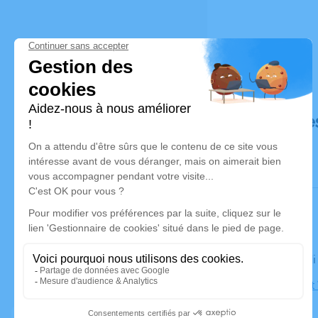
Déroulé de
Le vendred
Église Sain