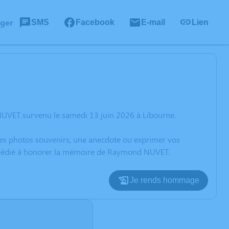
ager
SMS
Facebook
E-mail
Lien
NUVET survenu le samedi 13 juin 2026 à Libourne.
 des photos souvenirs, une anecdote ou exprimer vos
on dédié à honorer la mémoire de Raymond NUVET.
Je rends hommage