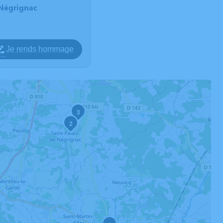
-Négrignac
Je rends hommage
3
2