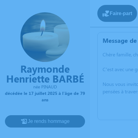
Faire-part
Message de 
Chère famille, c
Raymonde
C’est avec une g
Henriette BARBÉ
Nous vous invito
née PINAUD
pensées à traver
décédée le 17 juillet 2025 à l'âge de 79
ans
Je rends hommage