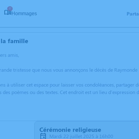
17
Part
Hommages
la famille
hers amis,
rande tristesse que nous vous annonçons le décès de Raymonde He
ns à utiliser cet espace pour laisser vos condoléances, partager
s des poèmes ou des textes. Cet endroit est un lieu d'expressio
Cérémonie religieuse
mardi 22 juillet 2025 à 16h00