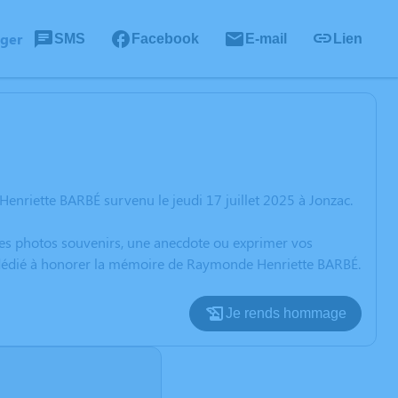
ager
SMS
Facebook
E-mail
Lien
nriette BARBÉ survenu le jeudi 17 juillet 2025 à Jonzac.
 des photos souvenirs, une anecdote ou exprimer vos
n dédié à honorer la mémoire de Raymonde Henriette BARBÉ.
Je rends hommage