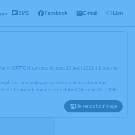
ager
SMS
Facebook
E-mail
Lien
rmain GUITTON survenu le jeudi 19 août 2021 à Libourne.
 des photos souvenirs, une anecdote ou exprimer vos
on dédié à honorer la mémoire de Robert Germain GUITTON.
Je rends hommage