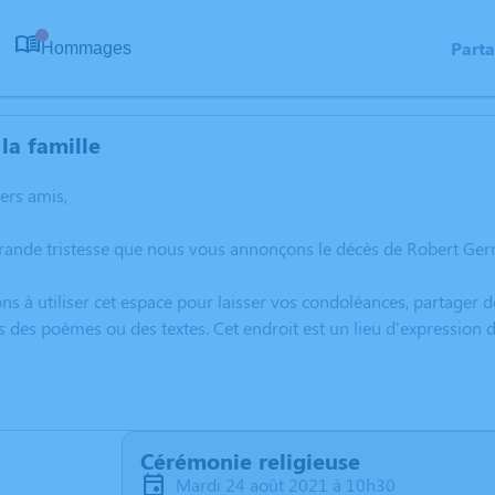
Part
Hommages
0
la famille
hers amis,
grande tristesse que nous vous annonçons le décès de Robert Ge
ns à utiliser cet espace pour laisser vos condoléances, partager
s des poèmes ou des textes. Cet endroit est un lieu d'expressi
Cérémonie religieuse
mardi 24 août 2021 à 10h30