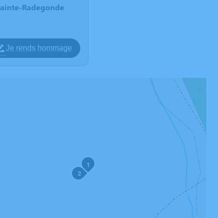
Sainte-Radegonde
Je rends hommage
1
2