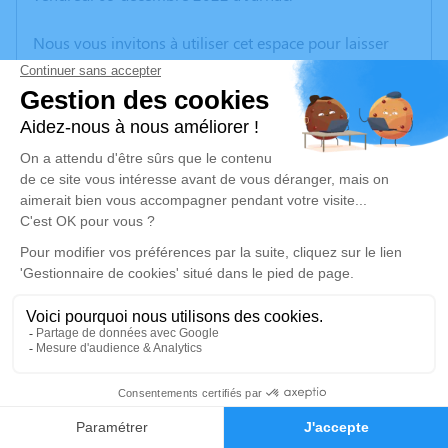
Nous vous invitons à utiliser cet espace pour laisser
vos condoléances, partager des photos souvenirs, une
anecdote ou exprimer vos pensées à travers des
poèmes ou des textes. Cet endroit est un lieu
d'expression dédié à honorer la mémoire de Simone
MAUMONT.
Je rends hommage
Cérémonie religieuse
mardi 13 décembre 2022 à 10h30
Église Saint Martin de Touvérac
Le Bourg
16360 Touvérac
4
Faire-part
Hommages
Je rends hommage