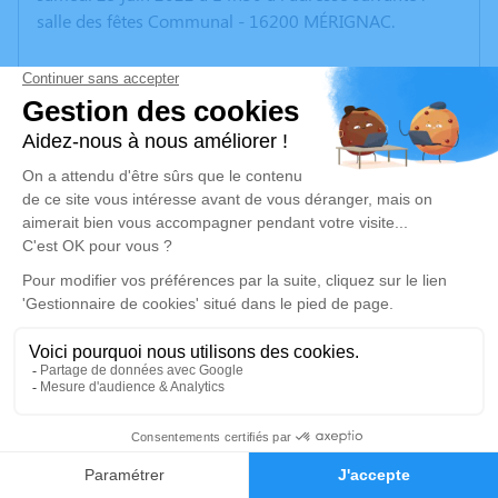
salle des fêtes Communal - 16200 MÉRIGNAC.
Si vous avez un souvenir en photo avec Stéphane,
n'hésitez pas à nous le partager.
Je rends hommage
Cérémonie civile
samedi 25 juin 2022 à 14h30
Salle Communal de Mérignac
Bourg
13
16200 Mérignac
Faire-part
Hommages