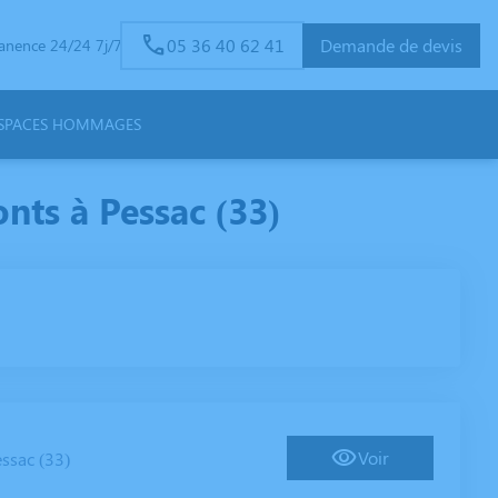
05 36 40 62 41
Demande de devis
anence 24/24 7j/7
SPACES HOMMAGES
ts à Pessac (33)
Voir
ssac (33)