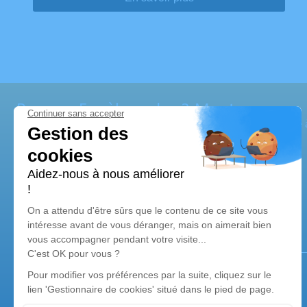
Pompes Funèbres des 3 Monts
Les
pompes funèbres 3 monts
, c’est une équipe impliquée 
agences de pompes funèbres à
Saint-Martin-d’Ary
.
Notre agence
Pompes Funèbres des 3 Monts
05 36 40 62 41
ambupf3monts@orange.fr
2 Moulin du Pont - 17270 - Saint-Martin-d'Ary