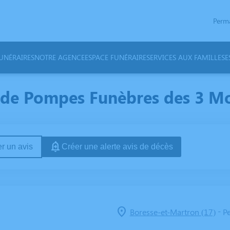
Perm
NÉRAIRES
NOTRE AGENCE
ESPACE FUNÉRAIRE
SERVICES AUX FAMILLES
E
 de Pompes Funèbres des 3 Mon
r un avis
Créer une alerte avis de décès
-
Boresse-et-Martron (17)
Pe