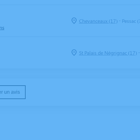
-
Chevanceaux (17)
Pessac (
ns
St Palais de Négrignac (17)
r un avis