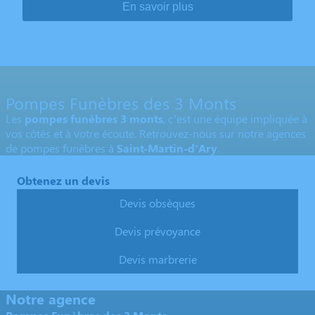
En savoir plus
Pompes Funèbres des 3 Monts
Les
pompes funèbres 3 monts
, c’est une équipe impliquée à
vos côtés et à votre écoute. Retrouvez-nous sur notre agences
de pompes funèbres à
Saint-Martin-d’Ary
.
Obtenez un devis
Devis obsèques
Devis prévoyance
Devis marbrerie
Notre agence