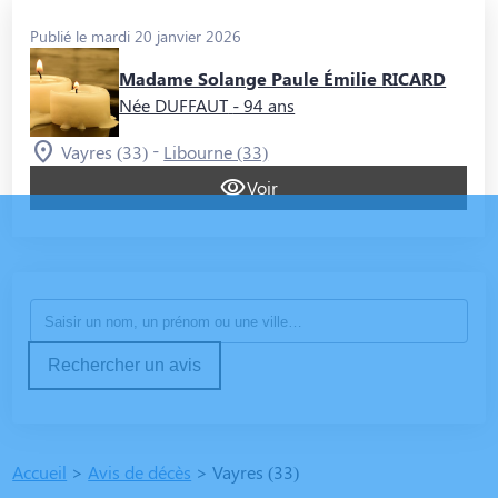
Publié le mardi 20 janvier 2026
Madame Solange Paule Émilie RICARD
Née DUFFAUT
- 94 ans
-
Vayres (33)
Libourne (33)
Voir
Rechercher un avis
Accueil
>
Avis de décès
>
Vayres (33)