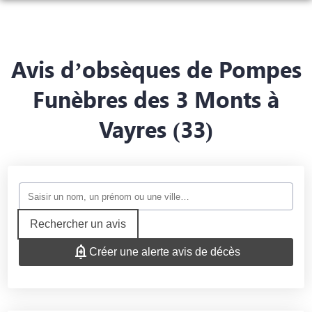
ORGANISER DES OBSÈQUES
PRÉVOIR SES OBSÈQUES
Avis d’obsèques de Pompes
MONUMENTS FUNÉRAIRES
Funèbres des 3 Monts à
NOTRE AGENCE
ESPACE FUNÉRAIRE
Vayres (33)
SERVICES AUX FAMILLES
ESPACES HOMMAGES
Rechercher un avis
Créer une alerte avis de décès