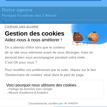
Notre agence
Pompes Funèbres des 3 Monts
05 36 40 62 41
ambupf3monts@orange.fr
2 Moulin du Pont – 17270 – Saint-Martin-d'Ary
5/5 – 261 avis
Nos Services
Liens utiles
Organiser des obsèques
Avis de décès
Monuments funéraires
Demande de rendez-vous en
agence
Services aux familles
Nos réseaux sociaux
Mentions légales
Politique de traitement des données personnelles
Politique d’utilisation des cookies
Gestionnaire de cookies
Zone d'intervention