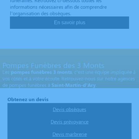
funérailles. Retrouvez ci-dessous toutes les
informations nécessaires afin de comprendre
l’organisation des obsèques.
En savoir plus
Pompes Funèbres des 3 Monts
Les
pompes funèbres 3 monts
, c’est une équipe impliquée à
vos côtés et à votre écoute. Retrouvez-nous sur notre agences
de pompes funèbres à
Saint-Martin-d’Ary
.
Obtenez un devis
Devis obsèques
Devis prévoyance
Devis marbrerie