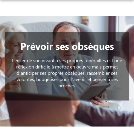
Aller
ORGANISER DES OBSÈQUES
au
contenu
PRÉVOIR SES OBSÈQUES
MONUMENTS FUNÉRAIRES
NOTRE AGENCE
Prévoir ses obsèques
ESPACE FUNÉRAIRE
SERVICES AUX FAMILLES
Penser de son vivant à ses propres funérailles est une
réflexion difficile à mettre en oeuvre mais permet
ESPACES HOMMAGES
d’anticiper ses propres obsèques, rassembler ses
volontés, budgétiser pour l’avenir et penser à ses
proches.