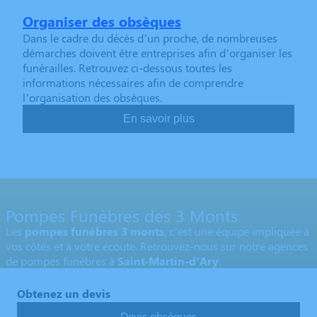
Organiser des obsèques
Dans le cadre du décès d’un proche, de nombreuses
démarches doivent être entreprises afin d’organiser les
funérailles. Retrouvez ci-dessous toutes les
informations nécessaires afin de comprendre
l’organisation des obsèques.
En savoir plus
Pompes Funèbres des 3 Monts
Les
pompes funèbres 3 monts
, c’est une équipe impliquée à
vos côtés et à votre écoute. Retrouvez-nous sur notre agences
de pompes funèbres à
Saint-Martin-d’Ary
.
Obtenez un devis
Devis obsèques